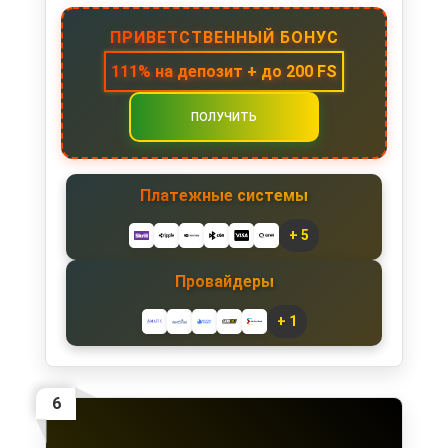
ПРИВЕТСТВЕННЫЙ БОНУС
111% на депозит + до 200 FS
ПОЛУЧИТЬ
Платежные системы
+ 5
Провайдеры
+ 1
6