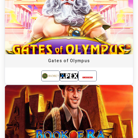
Gates of Olympus