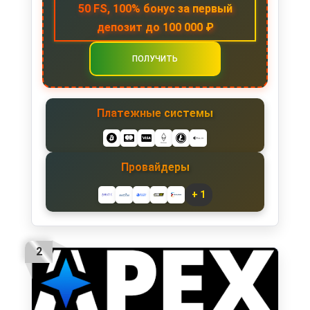
50 FS, 100% бонус за первый
депозит до 100 000 ₽
ПОЛУЧИТЬ
Платежные системы
Провайдеры
+ 1
2