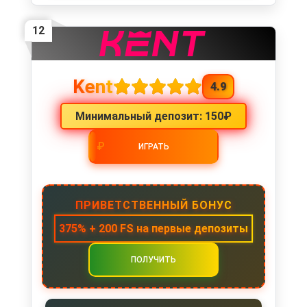
12
Kent
4.9
Минимальный депозит: 150₽
ИГРАТЬ
ПРИВЕТСТВЕННЫЙ БОНУС
375% + 200 FS на первые депозиты
ПОЛУЧИТЬ