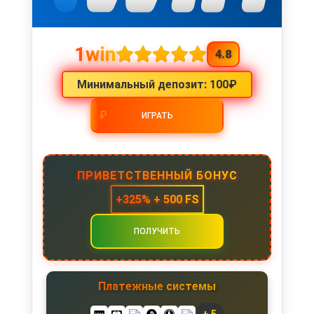
1win
4.8
Минимальный депозит: 100₽
ИГРАТЬ
ПРИВЕТСТВЕННЫЙ БОНУС
+325% + 500 FS
ПОЛУЧИТЬ
Платежные системы
+ 5