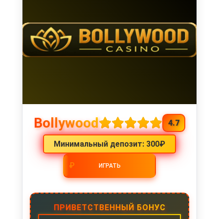
Bollywood
4.7
Минимальный депозит: 300₽
ИГРАТЬ
ПРИВЕТСТВЕННЫЙ БОНУС