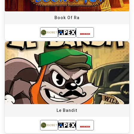
Book Of Ra
Le Bandit