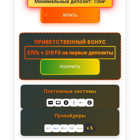
Минимальный депозит: 100₽
ИГРАТЬ
ПРИВЕТСТВЕННЫЙ БОНУС
275% + 210 FS на первые депозиты
ПОЛУЧИТЬ
Платежные системы
Провайдеры
+ 5