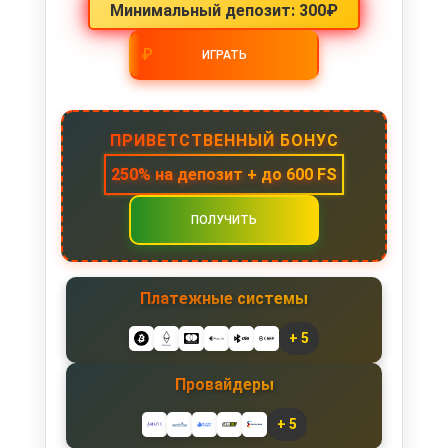
Минимальный депозит: 300₽
ИГРАТЬ
ПРИВЕТСТВЕННЫЙ БОНУС
250% на депозит + до 600 FS
ПОЛУЧИТЬ
Платежные системы
+ 5
Провайдеры
+ 5